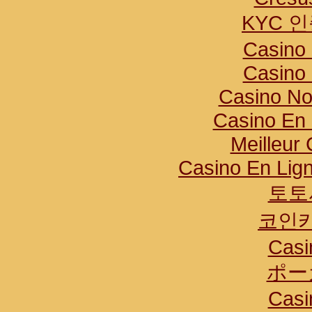
KYC 
Casino 
Casino 
Casino No
Casino En 
Meilleur
Casino En Lig
토토
코인
Casi
ポー
Casi