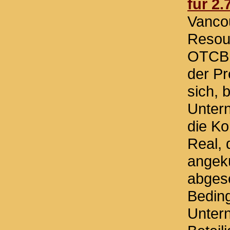
für 2
Vanco
Resou
OTCBB
der Pr
sich, 
Unter
die Ko
Real, 
angek
abges
Beding
Unter