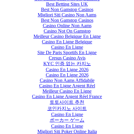
Best Betting Sites UK
Best Non Gamstop Casinos
Migliori Siti Casino Non Aams
Best Non Gamstop Casinos
Casino Online Non Aams
Casino Not On Gamstop
Meilleur Casino Belgique En Ligne
Casino En Ligne Belgique
Casino En Ligne
Site De Paris Sportifs En Ligne
Cresus Casino Avis
KYC 인증 없는 카지노
Casino En Ligne 2026
Casino En Ligne 2026
Casino Non Aams Affidabile
Casino En Ligne Argent Réel
Meilleur Casino En Ligne
Casino En Ligne Argent Réel France
토토사이트 추천
코인카지노 사이트
Casino En Ligne
ポーカー ゲーム
Casino En Ligne
Migliori Siti Poker Online Italia