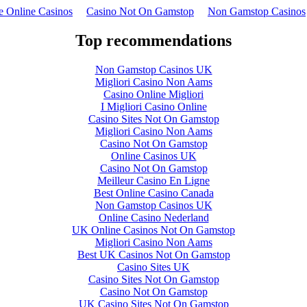
e Online Casinos
Casino Not On Gamstop
Non Gamstop Casinos
Top recommendations
Non Gamstop Casinos UK
Migliori Casino Non Aams
Casino Online Migliori
I Migliori Casino Online
Casino Sites Not On Gamstop
Migliori Casino Non Aams
Casino Not On Gamstop
Online Casinos UK
Casino Not On Gamstop
Meilleur Casino En Ligne
Best Online Casino Canada
Non Gamstop Casinos UK
Online Casino Nederland
UK Online Casinos Not On Gamstop
Migliori Casino Non Aams
Best UK Casinos Not On Gamstop
Casino Sites UK
Casino Sites Not On Gamstop
Casino Not On Gamstop
UK Casino Sites Not On Gamstop