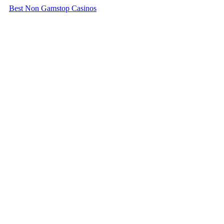
Best Non Gamstop Casinos