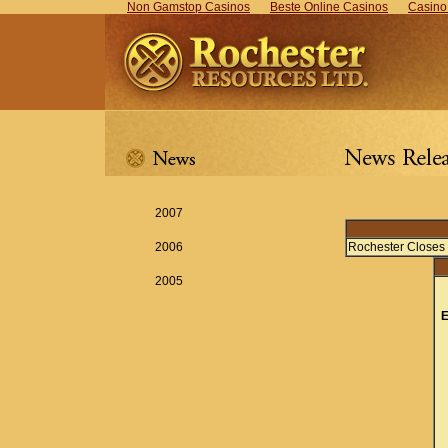
Non Gamstop Casinos
Beste Online Casinos
Casino
2007
2006
Rochester Closes 
2005
E