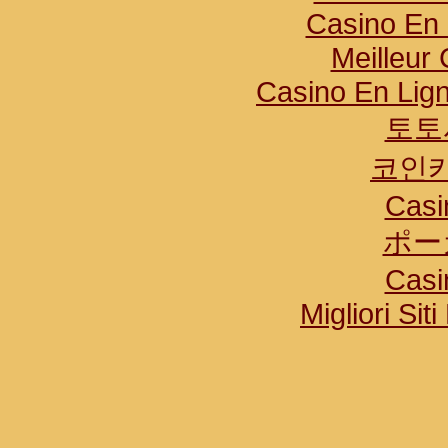
Casino En 
Meilleur
Casino En Lig
토토
코인
Casi
ポー
Casi
Migliori Sit