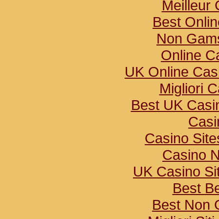
Meilleur
Best Onli
Non Gams
Online C
UK Online Cas
Migliori
Best UK Casi
Casi
Casino Sit
Casino 
UK Casino Si
Best Be
Best Non 